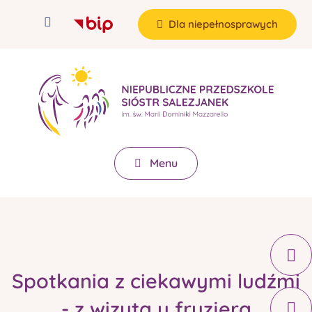
Dla niepełnosprawych
Menu
Spotkania z ciekawymi ludźmi
- z wizytą u fryzjera