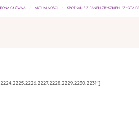
TRONA GŁÓWNA
AKTUALNOŚCI
SPOTKANIE Z PANEM ZBYSZKIEM -"ZŁOTĄ R
3,2224,2225,2226,2227,2228,2229,2230,2231"]