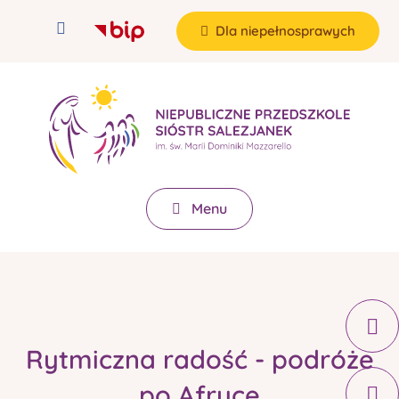
Dla niepełnosprawych
Menu
Rytmiczna radość - podróże
po Afryce