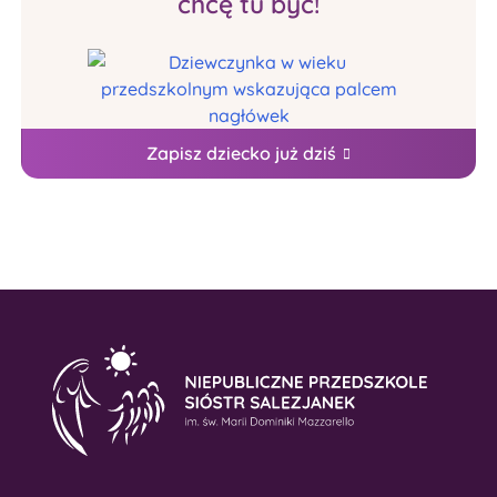
chcę tu być!
Zapisz dziecko już dziś