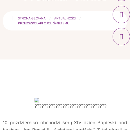
STRONA GŁÓWNA
AKTUALNOŚCI
PRZEDSZKOLAKI OJCU ŚWIĘTEMU
10 października obchodziliśmy XIV dzień Papieski pod
hasłem „Jan Paweł II - świętymi bądźcie.” Z tej okazji w