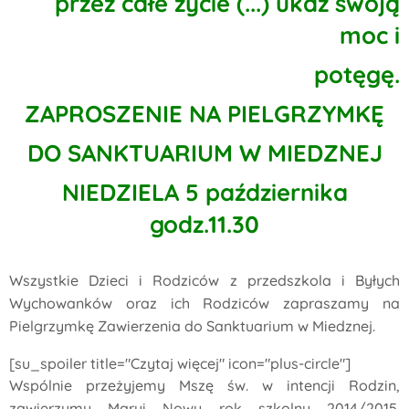
przez całe życie (...) ukaż swoją
moc i
potęgę.
ZAPROSZENIE NA PIELGRZYMKĘ
DO SANKTUARIUM W MIEDZNEJ
NIEDZIELA 5 października
godz.11.30
Wszystkie Dzieci i Rodziców z przedszkola i Byłych
Wychowanków oraz ich Rodziców zapraszamy na
Pielgrzymkę Zawierzenia do Sanktuarium w Miedznej.
[su_spoiler title="Czytaj więcej" icon="plus-circle"]
Wspólnie przeżyjemy Mszę św. w intencji Rodzin,
zawierzymy Maryi Nowy rok szkolny 2014/2015.