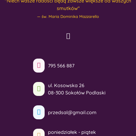
"Niech wasze radości będą zawsze większe od waszych
smutków"
św. Maria Dominika Mazzarello
795 566 887
ul. Kosowska 26
08-300 Sokołów Podlaski
przedsal@gmail.com
poniedziałek - piątek